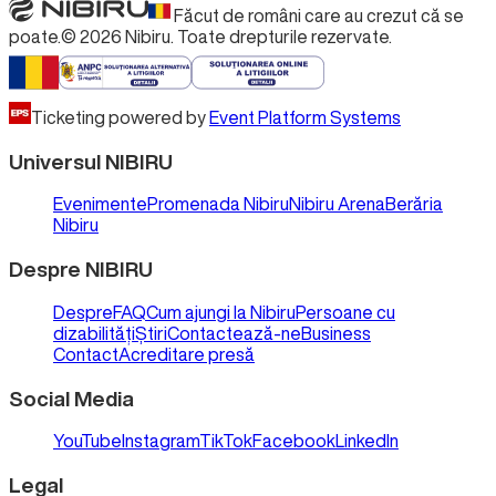
Făcut de români care au crezut că se
poate.
©
2026
Nibiru.
Toate drepturile rezervate.
Ticketing powered by
Event Platform Systems
Universul NIBIRU
Evenimente
Promenada Nibiru
Nibiru Arena
Berăria
Nibiru
Despre NIBIRU
Despre
FAQ
Cum ajungi la Nibiru
Persoane cu
dizabilități
Știri
Contactează-ne
Business
Contact
Acreditare presă
Social Media
YouTube
Instagram
TikTok
Facebook
LinkedIn
Legal