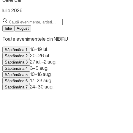
Calendar
Iulie
2026
Iulie
August
Toate evenimentele din NIBIRU
16–19 iul.
Săptămâna 1
20–26 iul.
Săptămâna 2
27 iul.–2 aug.
Săptămâna 3
3–9 aug.
Săptămâna 4
10–16 aug.
Săptămâna 5
17–23 aug.
Săptămâna 6
24–30 aug.
Săptămâna 7
JOI
16 iul.
VINERI
17 iul.
SÂMBĂTĂ
18 iul.
DUMINICĂ
19 iul.