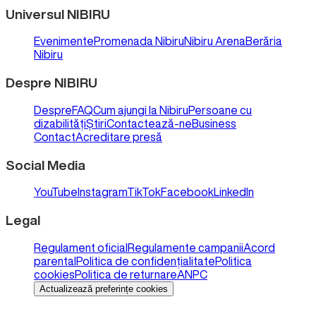
Universul NIBIRU
Evenimente
Promenada Nibiru
Nibiru Arena
Berăria
Nibiru
Despre NIBIRU
Despre
FAQ
Cum ajungi la Nibiru
Persoane cu
dizabilități
Știri
Contactează-ne
Business
Contact
Acreditare presă
Social Media
YouTube
Instagram
TikTok
Facebook
LinkedIn
Legal
Regulament oficial
Regulamente campanii
Acord
parental
Politica de confidențialitate
Politica
cookies
Politica de returnare
ANPC
Actualizează preferințe cookies