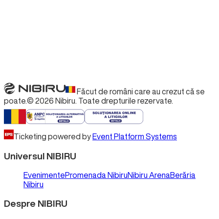
Făcut de români care au crezut că se
poate.
©
2026
Nibiru.
Toate drepturile rezervate.
Ticketing powered by
Event Platform Systems
Universul NIBIRU
Evenimente
Promenada Nibiru
Nibiru Arena
Berăria
Nibiru
Despre NIBIRU